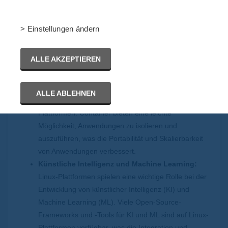
Einige Trends zusammengefasst
> Einstellungen ändern
Es gibt jedoch einige Trends, die sich bereits abzeichnen
und die in Zukunft wahrscheinlich eine größere Rolle
ALLE AKZEPTIEREN
spielen werden:
Container-Technologie:
Container-Technologie, wie
ALLE ABLEHNEN
z.B. Docker, ist bereits sehr beliebt auf Linux-
Plattformen. Container bieten eine leichte
Möglichkeit, Anwendungen zu isolieren und
auszuführen, was die Portabilität und Skalierbarkeit
von Anwendungen verbessert.
Künstliche Intelligenz und Machine Learning:
Linux-Plattformen spielen eine wichtige Rolle bei der
Entwicklung von künstlicher Intelligenz (KI) und
Machine Learning (ML). Viele Open-Source-
Frameworks und -Tools für KI und ML sind auf Linux-
Plattformen verfügbar, was die Integration und