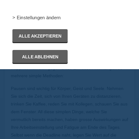
Es ist nicht mehr abzustreiten, wie sehr sich die Technik in
> Einstellungen ändern
unserem Leben eingebettet hat. Sie übernimmt viele
Tätigkeiten in unserem Alltag, doch im vergleich zu
ALLE AKZEPTIEREN
Maschinen sind wir weitaus fragiler, was unsere
Belastbarkeit angeht. Unsere Augen ermüden, unsere
Haltung neigt sich dem Computer zu, die langzeitige Arbeit
ALLE ABLEHNEN
am PC hat unbestreitbare Einwirkungen auf uns. Wie
wappnet man sich gegen diese Einflüsse? Hierfür gibt es
mehrere simple Methoden:
Pausen sind wichtig für Körper, Geist und Seele. Nehmen
Sie sich die Zeit, sich von Ihren Geräten zu distanzieren,
trinken Sie Kaffee, reden Sie mit Kollegen, schauen Sie aus
dem Fenster. All diese simplen Dinge, welche Sie
vermutlich bereits machen, haben grosse Auswirkungen auf
Ihre Arbeitseinstellung und Fatigue am Ende des Tages.
Selbst wenn die Deadline naht, legen Sie Wert auf die