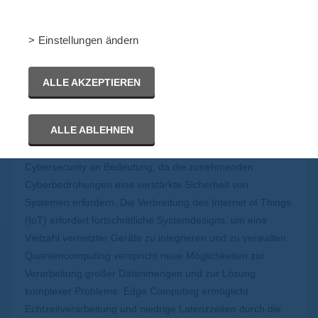
Im Jahr 2024 verzeichnet das System Engineering
> Einstellungen ändern
bedeutende Fortschritte und Trends, die die Art und
Weise, wie komplexe Systeme entworfen, entwickelt
ALLE AKZEPTIEREN
und verwaltet werden, verändern.
Künstliche Intelligenz und maschinelles Lernen spielen eine
ALLE ABLEHNEN
entscheidende Rolle, indem sie Datenanalysen verbessern
und Systeme intelligenter machen. Gleichzeitig gewinnt
Cybersecurity an Bedeutung, da die zunehmenden
Cyberbedrohungen eine verstärkte Sicherheit von
Systemen erfordern. Die Verbreitung des Internet of Things
(IoT) erfordert fortschrittliche Systemdesigns, um eine
Vielzahl vernetzter Geräte zu integrieren und zu verwalten.
Quantencomputing verspricht neue Möglichkeiten zur
Verarbeitung großer Datenmengen und zur Lösung
komplexer Probleme. Edge Computing ermöglicht
Echtzeitverarbeitung und niedrige Latenzzeiten durch die